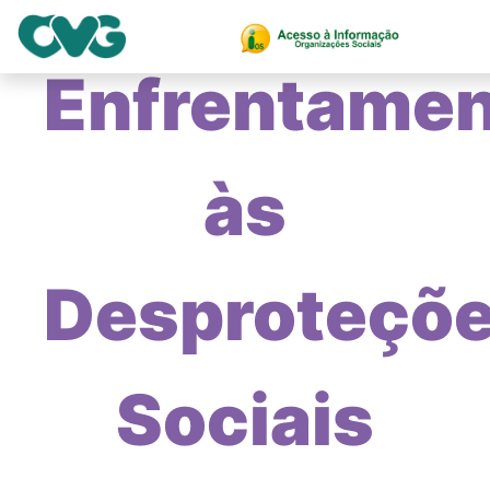
Enfrentame
às
Desproteçõ
Sociais