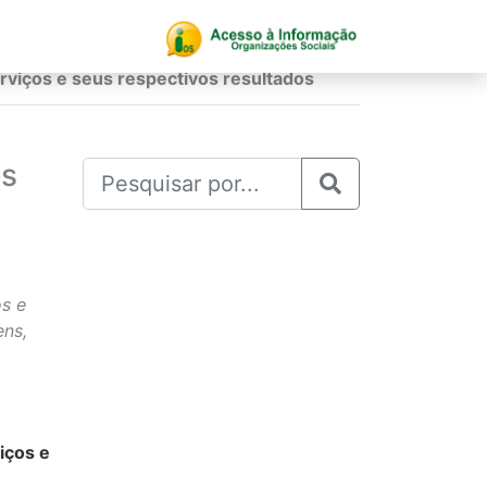
rviços e seus respectivos resultados
es
os e
ens,
iços e